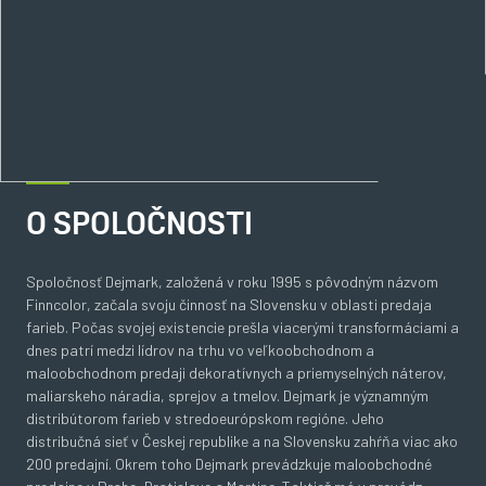
O SPOLOČNOSTI
Spoločnosť Dejmark, založená v roku 1995 s pôvodným názvom
Finncolor, začala svoju činnosť na Slovensku v oblasti predaja
farieb. Počas svojej existencie prešla viacerými transformáciami a
dnes patrí medzi lídrov na trhu vo veľkoobchodnom a
maloobchodnom predaji dekoratívnych a priemyselných náterov,
maliarskeho náradia, sprejov a tmelov. Dejmark je významným
distribútorom farieb v stredoeurópskom regióne. Jeho
distribučná sieť v Českej republike a na Slovensku zahŕňa viac ako
200 predajní. Okrem toho Dejmark prevádzkuje maloobchodné