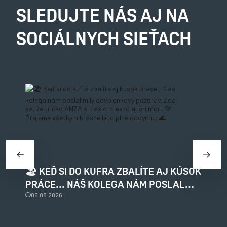
SLEDUJTE NÁS AJ NA
SOCIÁLNYCH SIEŤACH
🏖️ KEĎ SI DO KUFRA ZBALÍTE AJ KÚSOK
T
PRÁCE... NÁŠ KOLEGA NÁM POSLAL
R
MILÝ DOVOLENKOVÝ POZDRAV. ZDÁ SA,
06.08.2026
V
ŽE TRIČKO ANZA SI NAŠLO MIESTO AJ
P
PRI MORI. 💚 PRAJEME VŠETKÝM
O