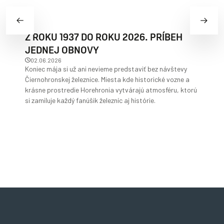
Z ROKU 1937 DO ROKU 2026. PRÍBEH
F
JEDNEJ OBNOVY
D
02.06.2026
Koniec mája si už ani nevieme predstaviť bez návštevy
V 
Čiernohronskej železnice. Miesta kde historické vozne a
re
krásne prostredie Horehronia vytvárajú atmosféru, ktorú
ná
si zamiluje každý fanúšik železníc aj histórie.
šp