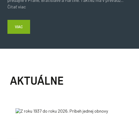
predajne v Prahe, Bratislave a Martine. Taktiež má v prevádz
...
Čítať viac
VIAC
AKTUÁLNE