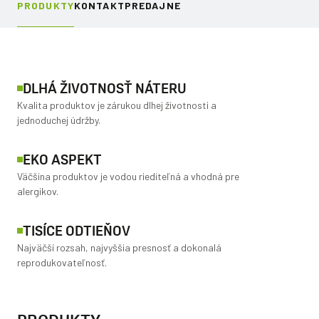
PRODUKTY
KONTAKT
PREDAJNE
DLHÁ ŽIVOTNOSŤ NÁTERU
Kvalita produktov je zárukou dlhej životnosti a
jednoduchej údržby.
EKO ASPEKT
Väčšina produktov je vodou riediteľná a vhodná pre
alergikov.
TISÍCE ODTIEŇOV
Najväčší rozsah, najvyššia presnosť a dokonalá
reprodukovateľnosť.